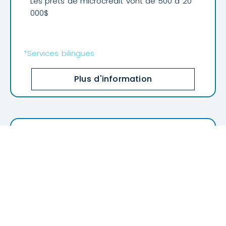
Les prêts de microcrédit vont de 500 à 20
000$
*Services bilingues
Plus d'information
Mesure de soutien au
travailleur autonome